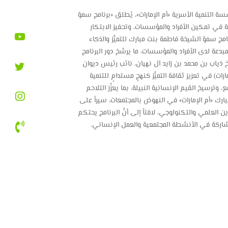
التنمية الأسرية «أم الإمارات»، يُطلق «برنامج سموّ
ية في تمكين الأفراد والمؤسسات، وتحفيز الابتكار
ج سموّ الشيخة فاطمة بنت مبارك للتميُّز والذكاء
دعة لدى الأفراد والمؤسسات، ما يرسِّخ دور البرنامج
خ ذياب بن محمد بن زايد آل نهيان، نائب رئيس ديوان
ات) في تعزيز ثقافة التميُّز كنهجٍ مستدامٍ للتنمية
ترسيخ القيم الإنسانية النبيلة، بما يعزِّز التلاحم
بارك «أم الإمارات» في النهوض بالمجتمعات، سيراً على
 العلمي والتكنولوجي، لافتاً إلى أنَّ البرنامج يحتكم
المشاركة في الأنشطة المجتمعية والعمل الإنساني.