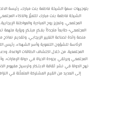
بتوجيهات سموّ الشيخة فاطمة بنت مبارك، رئيسة الاتحا
الشيخة فاطمة بنت مبارك للتميُّز والذكاء المجتمع
المجتمعي، وتعزيز روح المبادرة والمواطنة الإيجاب
المجتمعي» طابعاً متجددّاً بفكرٍ مبتكرٍ ورؤية ملهمة
منصة رائدة لصناعة التغيير الإيجابي، وتقديم نماذج 
الرئاسة للشؤون التنموية وأسر الشهداء، رئيس اللجنة 
المجتمعية، من خلال اكتشاف الطاقات الواعدة، ودعم ال
المجتمعي ويرتقي بجودة الحياة في دولة الإمارات». وأش
نهج الدولة في نشر ثقافة الابتكار وترسيخ مفهوم الذكاء
إلى العديد من القيم المشتركة المتمثّلة في النزا