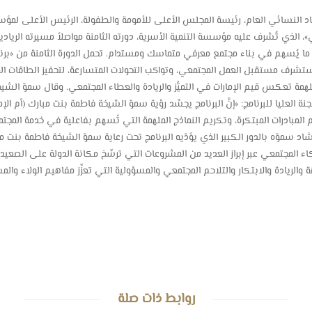
د النسائي العام، رئيسة المجلس الأعلى للأمومة والطفولة، الرئيس الأعلى لمؤسسة 
ي»، الذي تُشرف عليه مؤسسة التنمية الأسرية، دورته الثامنة مواصلاً مسيرته الرياد
ية، ما يُسهم في بناء مجتمع معرفي متماسك ومستدام. تحمل الدورة الثامنة من «برنام
 تستشرف مستقبل العمل المجتمعي، وتواكب التحولات المتسارعة، لتحفيز الطاقات المب
ملهمة تعكس قيم الإمارات في التميُّز والريادة والعطاء المجتمعي. وقال سموّ الشي
العليا للبرنامج: «إنَّ البرنامج يجسِّد رؤية سموّ الشيخة فاطمة بنت مبارك (أم الإمار
مبادرات المبتكرة، وتكريم النماذج الملهمة التي تُسهم بفاعلية في خدمة المجتمع، و
اد سموّه بالدور الكبير الذي يؤدّيه البرنامج تحت رعاية سموّ الشيخة فاطمة بنت م
 المجتمعي عبر إبراز العديد من المشروعات التي ترسِّخ مكانة الدولة على الصعيدين
هة والريادة والابتكار والتلاحم المجتمعي والمسؤولية التي تعزِّز مفاهيم الولاء و
روابط ذات صلة